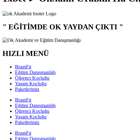
" EĞİTİMDE OK YAYDAN ÇIKTI "
HIZLI MENÜ
BraınFıt
Eğitim Danışmanlığı
Öğrenci Koçluğu
Yaşam Koçluğu
Paketlerimiz
BraınFıt
Eğitim Danışmanlığı
Öğrenci Koçluğu
Yaşam Koçluğu
Paketlerimiz
BraınFıt
Eğitim Danışmanlığı