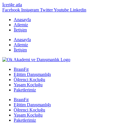
İçeriğe atla
Facebook
Instagram
Twitter
Youtube
Linkedin
Anasayfa
Ailemiz
İletişim
Anasayfa
Ailemiz
İletişim
BraınFıt
Eğitim Danışmanlığı
Öğrenci Koçluğu
Yaşam Koçluğu
Paketlerimiz
BraınFıt
Eğitim Danışmanlığı
Öğrenci Koçluğu
Yaşam Koçluğu
Paketlerimiz