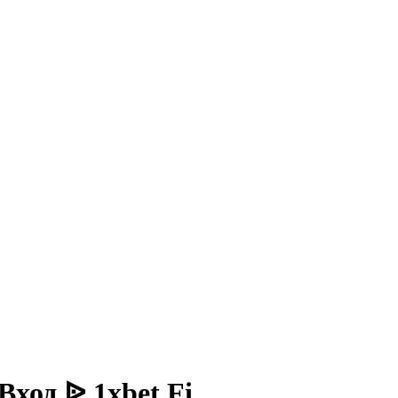
ход ᐉ 1xbet Fi