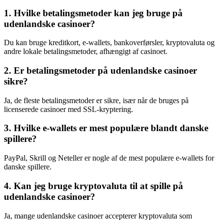
1. Hvilke betalingsmetoder kan jeg bruge på
udenlandske casinoer?
Du kan bruge kreditkort, e-wallets, bankoverførsler, kryptovaluta og
andre lokale betalingsmetoder, afhængigt af casinoet.
2. Er betalingsmetoder på udenlandske casinoer
sikre?
Ja, de fleste betalingsmetoder er sikre, især når de bruges på
licenserede casinoer med SSL-kryptering.
3. Hvilke e-wallets er mest populære blandt danske
spillere?
PayPal, Skrill og Neteller er nogle af de mest populære e-wallets for
danske spillere.
4. Kan jeg bruge kryptovaluta til at spille på
udenlandske casinoer?
Ja, mange udenlandske casinoer accepterer kryptovaluta som