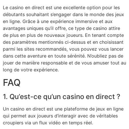
Le casino en direct est une excellente option pour les
débutants souhaitant s’engager dans le monde des jeux
en ligne. Grâce à une expérience immersive et aux
avantages uniques qu’il offre, ce type de casino attire
de plus en plus de nouveaux joueurs. En tenant compte
des paramètres mentionnés ci-dessus et en choisissant
parmi les sites recommandés, vous pouvez vous lancer
dans cette aventure en toute sérénité. N’oubliez pas de
jouer de manière responsable et de vous amuser tout au
long de votre expérience.
FAQ
1. Qu’est-ce qu’un casino en direct ?
Un casino en direct est une plateforme de jeux en ligne
qui permet aux joueurs d’interagir avec de véritables
croupiers via un flux vidéo en temps réel.