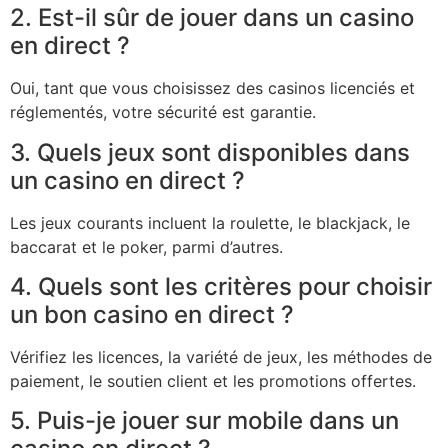
2. Est-il sûr de jouer dans un casino
en direct ?
Oui, tant que vous choisissez des casinos licenciés et
réglementés, votre sécurité est garantie.
3. Quels jeux sont disponibles dans
un casino en direct ?
Les jeux courants incluent la roulette, le blackjack, le
baccarat et le poker, parmi d’autres.
4. Quels sont les critères pour choisir
un bon casino en direct ?
Vérifiez les licences, la variété de jeux, les méthodes de
paiement, le soutien client et les promotions offertes.
5. Puis-je jouer sur mobile dans un