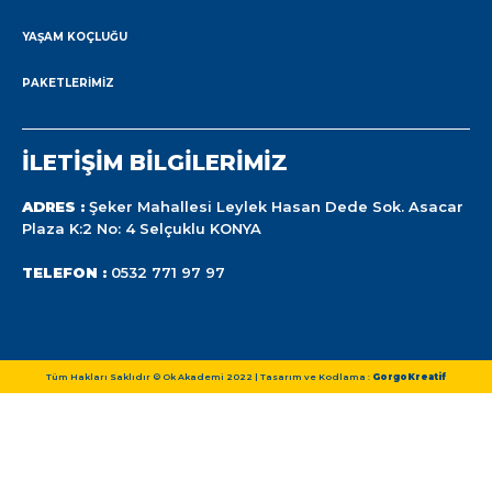
YAŞAM KOÇLUĞU
PAKETLERIMIZ
İLETİŞİM BİLGİLERİMİZ
ADRES :
Şeker Mahallesi Leylek Hasan Dede Sok. Asacar
Plaza K:2 No: 4 Selçuklu KONYA
TELEFON :
0532 771 97 97
Tüm Hakları Saklıdır © Ok Akademi 2022 | Tasarım ve Kodlama :
GorgoKreatif