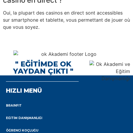
casino en direct ?
Oui, la plupart des casinos en direct sont accessibles
sur smartphone et tablette, vous permettant de jouer où
que vous soyez.
" EĞİTİMDE OK
YAYDAN ÇIKTI "
HIZLI MENÜ
BRAINFIT
EĞITIM DANIŞMANLIĞI
ÖĞRENCI KOÇLUĞU