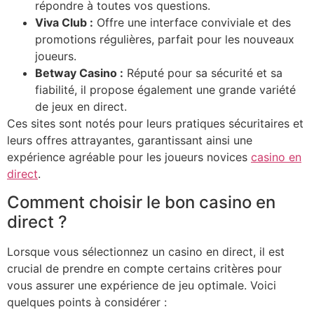
répondre à toutes vos questions.
Viva Club :
Offre une interface conviviale et des
promotions régulières, parfait pour les nouveaux
joueurs.
Betway Casino :
Réputé pour sa sécurité et sa
fiabilité, il propose également une grande variété
de jeux en direct.
Ces sites sont notés pour leurs pratiques sécuritaires et
leurs offres attrayantes, garantissant ainsi une
expérience agréable pour les joueurs novices
casino en
direct
.
Comment choisir le bon casino en
direct ?
Lorsque vous sélectionnez un casino en direct, il est
crucial de prendre en compte certains critères pour
vous assurer une expérience de jeu optimale. Voici
quelques points à considérer :