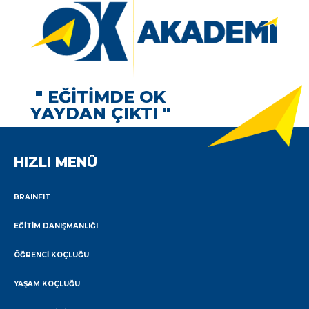
" EĞİTİMDE OK
YAYDAN ÇIKTI "
HIZLI MENÜ
BRAINFIT
EĞITIM DANIŞMANLIĞI
ÖĞRENCI KOÇLUĞU
YAŞAM KOÇLUĞU