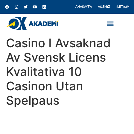
ANASAYFA
AILEMIZ
İLETIŞIM
Casino I Avsaknad
Av Svensk Licens
Kvalitativa 10
Casinon Utan
Spelpaus