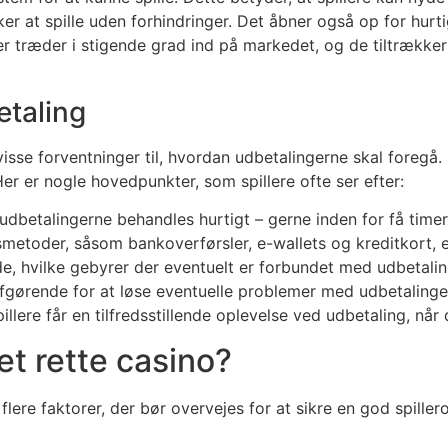
er at spille uden forhindringer. Det åbner også op for hur
r træder i stigende grad ind på markedet, og de tiltrækker 
etaling
sse forventninger til, hvordan udbetalingerne skal foregå. 
er er nogle hovedpunkter, som spillere ofte ser efter:
at udbetalingerne behandles hurtigt – gerne inden for få timer
smetoder, såsom bankoverførsler, e-wallets og kreditkort, e
vide, hvilke gebyrer der eventuelt er forbundet med udbetali
gørende for at løse eventuelle problemer med udbetalinge
spillere får en tilfredsstillende oplevelse ved udbetaling, nå
t rette casino?
flere faktorer, der bør overvejes for at sikre en god spiller