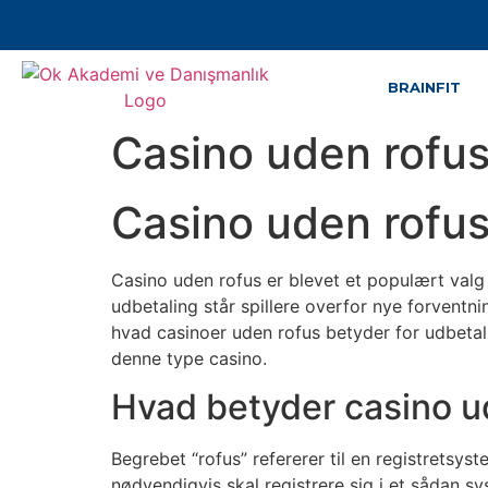
BRAINFIT
Casino uden rofus
Casino uden rofus
Casino uden rofus er blevet et populært valg 
udbetaling står spillere overfor nye forventn
hvad casinoer uden rofus betyder for udbetal
denne type casino.
Hvad betyder casino u
Begrebet “rofus” refererer til en registretsys
nødvendigvis skal registrere sig i et sådan sys