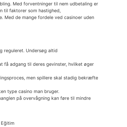
mbling. Med forventninger til nem udbetaling er
n til faktorer som hastighed,
lse. Med de mange fordele ved casinoer uden
g reguleret. Undersøg altid
at få adgang til deres gevinster, hvilket øger
ringsproces, men spillere skal stadig bekræfte
ilken type casino man bruger.
manglen på overvågning kan føre til mindre