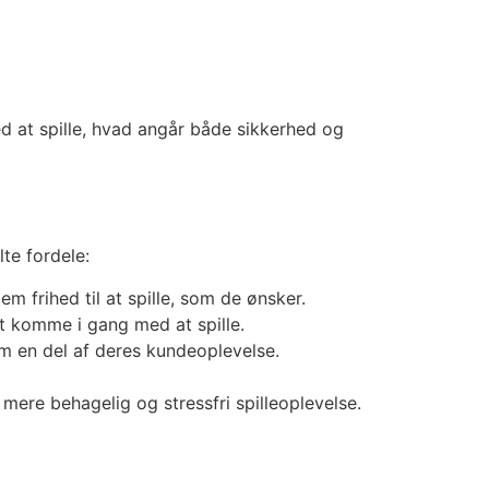
d at spille, hvad angår både sikkerhed og
lte fordele:
em frihed til at spille, som de ønsker.
gt komme i gang med at spille.
om en del af deres kundeoplevelse.
n mere behagelig og stressfri spilleoplevelse.