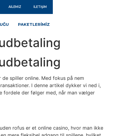
AILEMIZ
İLETIŞIM
LUĞU
PAKETLERIMIZ
 udbetaling
 udbetaling
r de spiller online. Med fokus på nem
nsaktioner. I denne artikel dykker vi ned i,
ke fordele der følger med, når man vælger
 uden rofus er et online casino, hvor man ikke
en mere fleksibel adgang til spillene, hvilket