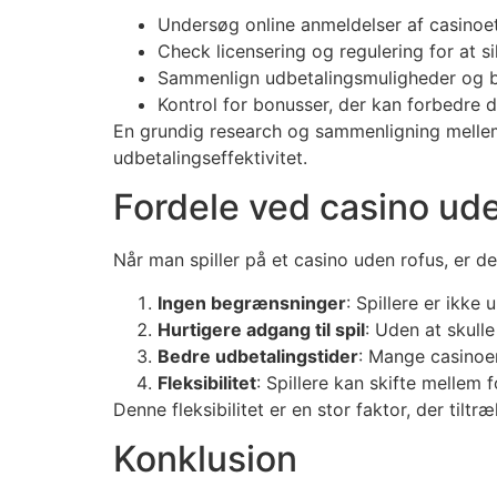
Undersøg online anmeldelser af casinoet f
Check licensering og regulering for at sik
Sammenlign udbetalingsmuligheder og be
Kontrol for bonusser, der kan forbedre d
En grundig research og sammenligning mellem 
udbetalingseffektivitet.
Fordele ved casino ude
Når man spiller på et casino uden rofus, er de
Ingen begrænsninger
: Spillere er ikke
Hurtigere adgang til spil
: Uden at skull
Bedre udbetalingstider
: Mange casinoer
Fleksibilitet
: Spillere kan skifte mellem 
Denne fleksibilitet er en stor faktor, der tilt
Konklusion