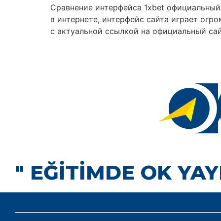
Сравнение интерфейса 1xbet официальный 
в интернете, интерфейс сайта играет огр
с актуальной ссылкой на официальный сай
" EĞİTİMDE OK YAY