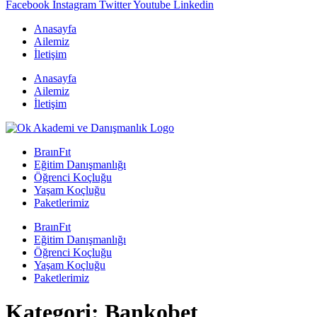
Facebook
Instagram
Twitter
Youtube
Linkedin
Anasayfa
Ailemiz
İletişim
Anasayfa
Ailemiz
İletişim
BraınFıt
Eğitim Danışmanlığı
Öğrenci Koçluğu
Yaşam Koçluğu
Paketlerimiz
BraınFıt
Eğitim Danışmanlığı
Öğrenci Koçluğu
Yaşam Koçluğu
Paketlerimiz
Kategori:
Bankobet