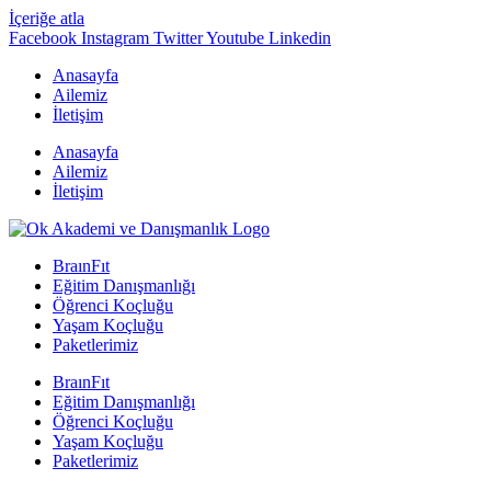
İçeriğe atla
Facebook
Instagram
Twitter
Youtube
Linkedin
Anasayfa
Ailemiz
İletişim
Anasayfa
Ailemiz
İletişim
BraınFıt
Eğitim Danışmanlığı
Öğrenci Koçluğu
Yaşam Koçluğu
Paketlerimiz
BraınFıt
Eğitim Danışmanlığı
Öğrenci Koçluğu
Yaşam Koçluğu
Paketlerimiz