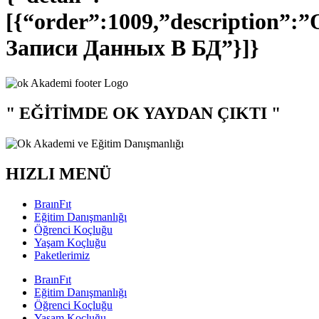
[{“order”:1009,”description”
Записи Данных В БД”}]}
" EĞİTİMDE OK YAYDAN ÇIKTI "
HIZLI MENÜ
BraınFıt
Eğitim Danışmanlığı
Öğrenci Koçluğu
Yaşam Koçluğu
Paketlerimiz
BraınFıt
Eğitim Danışmanlığı
Öğrenci Koçluğu
Yaşam Koçluğu