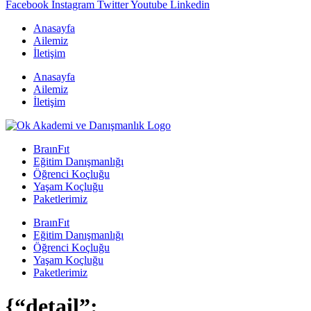
Facebook
Instagram
Twitter
Youtube
Linkedin
Anasayfa
Ailemiz
İletişim
Anasayfa
Ailemiz
İletişim
BraınFıt
Eğitim Danışmanlığı
Öğrenci Koçluğu
Yaşam Koçluğu
Paketlerimiz
BraınFıt
Eğitim Danışmanlığı
Öğrenci Koçluğu
Yaşam Koçluğu
Paketlerimiz
{“detail”: