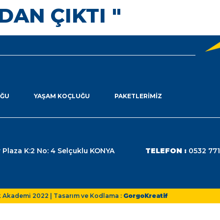
DAN ÇIKTI "
UĞU
YAŞAM KOÇLUĞU
PAKETLERIMIZ
 Plaza K:2 No: 4 Selçuklu KONYA
TELEFON :
0532 771
k Akademi 2022 | Tasarım ve Kodlama :
GorgoKreatif