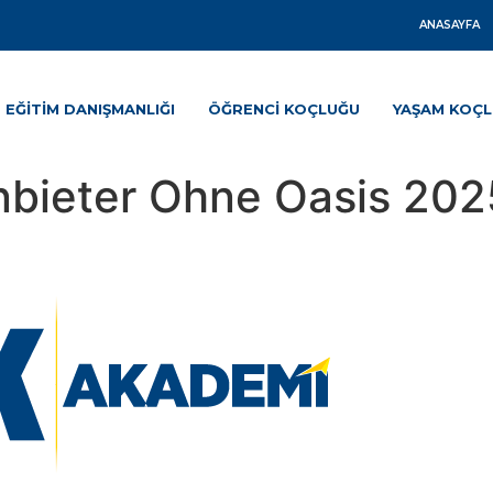
ANASAYFA
EĞITIM DANIŞMANLIĞI
ÖĞRENCI KOÇLUĞU
YAŞAM KOÇ
nbieter Ohne Oasis 202