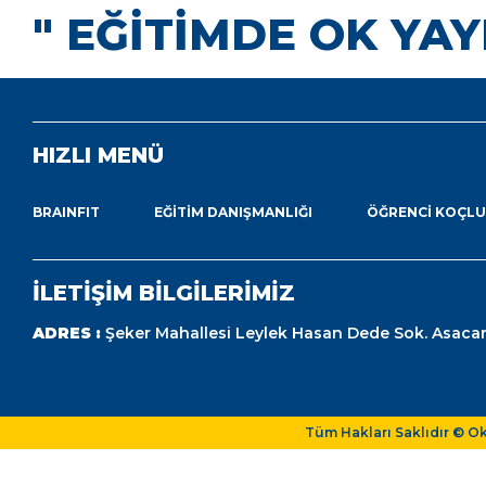
" EĞİTİMDE OK YAY
HIZLI MENÜ
BRAINFIT
EĞITIM DANIŞMANLIĞI
ÖĞRENCI KOÇL
İLETİŞİM BİLGİLERİMİZ
ADRES :
Şeker Mahallesi Leylek Hasan Dede Sok. Asacar
Tüm Hakları Saklıdır © O