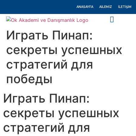
ANASAYFA
AILEMIZ
İLETIŞIM
Играть Пинап:
EĞITIM DANIŞMANLIĞI
ÖĞRENCI KOÇLUĞU
секреты успешных
стратегий для
победы
Играть Пинап:
секреты успешных
стратегий для