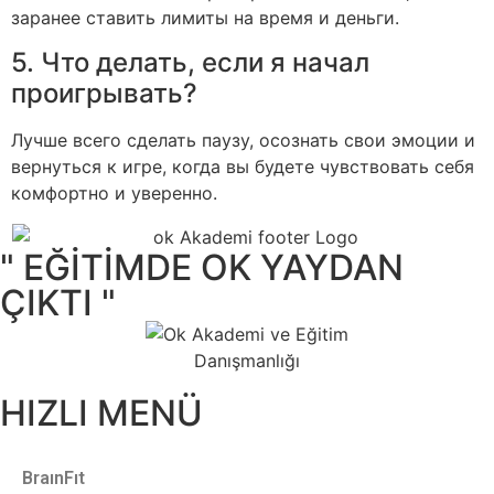
заранее ставить лимиты на время и деньги.
5. Что делать, если я начал
проигрывать?
Лучше всего сделать паузу, осознать свои эмоции и
вернуться к игре, когда вы будете чувствовать себя
комфортно и уверенно.
" EĞİTİMDE OK YAYDAN
ÇIKTI "
HIZLI MENÜ
BraınFıt