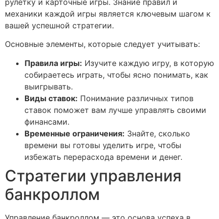
рулетку и карточные игры. Знание правил и
механики каждой игры является ключевым шагом к
вашей успешной стратегии.
Основные элементы, которые следует учитывать:
Правила игры:
Изучите каждую игру, в которую
собираетесь играть, чтобы ясно понимать, как
выигрывать.
Виды ставок:
Понимание различных типов
ставок поможет вам лучше управлять своими
финансами.
Временные ограничения:
Знайте, сколько
времени вы готовы уделить игре, чтобы
избежать перерасхода времени и денег.
Стратегии управления
банкроллом
Управление банкроллом — это основа успеха в