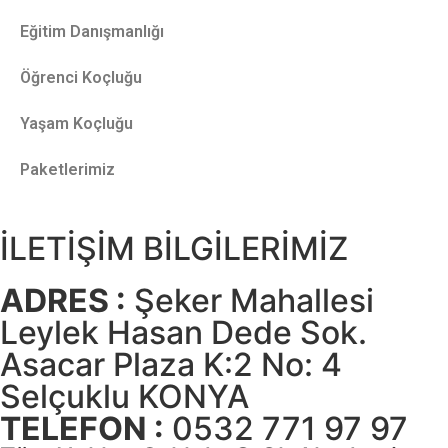
Eğitim Danışmanlığı
Öğrenci Koçluğu
Yaşam Koçluğu
Paketlerimiz
İLETİŞİM BİLGİLERİMİZ
ADRES :
Şeker Mahallesi
Leylek Hasan Dede Sok.
Asacar Plaza K:2 No: 4
Selçuklu KONYA
TELEFON :
0532 771 97 97