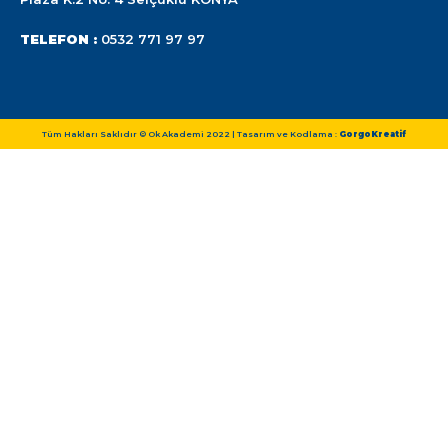
TELEFON :
0532 771 97 97
Tüm Hakları Saklıdır © Ok Akademi 2022 | Tasarım ve Kodlama :
GorgoKreatif