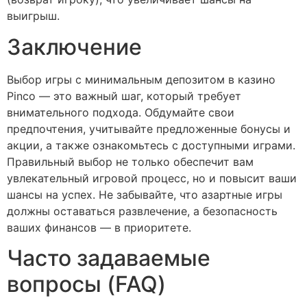
выигрыш.
Заключение
Выбор игры с минимальным депозитом в казино
Pinco — это важный шаг, который требует
внимательного подхода. Обдумайте свои
предпочтения, учитывайте предложенные бонусы и
акции, а также ознакомьтесь с доступными играми.
Правильный выбор не только обеспечит вам
увлекательный игровой процесс, но и повысит ваши
шансы на успех. Не забывайте, что азартные игры
должны оставаться развлечение, а безопасность
ваших финансов — в приоритете.
Часто задаваемые
вопросы (FAQ)