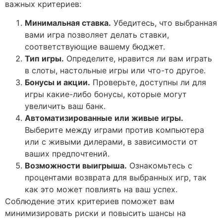
важных критериев:
Минимальная ставка.
Убедитесь, что выбранная
вами игра позволяет делать ставки,
соответствующие вашему бюджет.
Тип игры.
Определите, нравится ли вам играть
в слоты, настольные игры или что-то другое.
Бонусы и акции.
Проверьте, доступны ли для
игры какие-либо бонусы, которые могут
увеличить ваш банк.
Автоматизированные или живые игры.
Выберите между играми против компьютера
или с живыми дилерами, в зависимости от
ваших предпочтений.
Возможности выигрыша.
Ознакомьтесь с
процентами возврата для выбранных игр, так
как это может повлиять на ваш успех.
Соблюдение этих критериев поможет вам
минимизировать риски и повысить шансы на