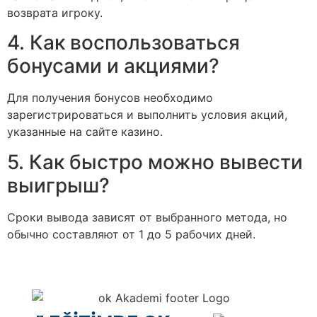
возврата игроку.
4. Как воспользоваться
бонусами и акциями?
Для получения бонусов необходимо
зарегистрироваться и выполнить условия акций,
указанные на сайте казино.
5. Как быстро можно вывести
выигрыш?
Сроки вывода зависят от выбранного метода, но
обычно составляют от 1 до 5 рабочих дней.