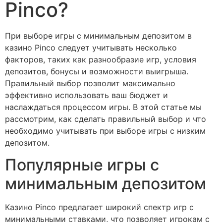
Pinco?
При выборе игры с минимальным депозитом в
казино Pinco следует учитывать несколько
факторов, таких как разнообразие игр, условия
депозитов, бонусы и возможности выигрыша.
Правильный выбор позволит максимально
эффективно использовать ваш бюджет и
наслаждаться процессом игры. В этой статье мы
рассмотрим, как сделать правильный выбор и что
необходимо учитывать при выборе игры с низким
депозитом.
Популярные игры с
минимальным депозитом
Казино Pinco предлагает широкий спектр игр с
минимальными ставками, что позволяет игрокам с