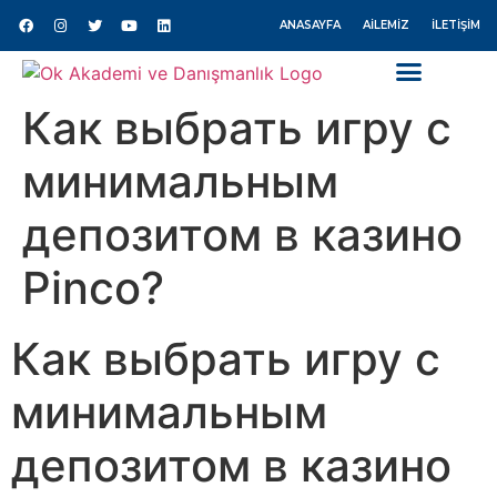
ANASAYFA
AILEMIZ
İLETIŞIM
Как выбрать игру с
минимальным
депозитом в казино
Pinco?
Как выбрать игру с
минимальным
депозитом в казино