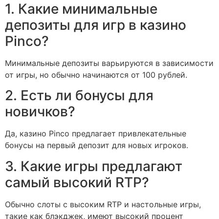
1. Какие минимальные
депозиты для игр в казино
Pinco?
Минимальные депозиты варьируются в зависимости
от игры, но обычно начинаются от 100 рублей.
2. Есть ли бонусы для
новичков?
Да, казино Pinco предлагает привлекательные
бонусы на первый депозит для новых игроков.
3. Какие игры предлагают
самый высокий RTP?
Обычно слоты с высоким RTP и настольные игры,
такие как блэкджек, имеют высокий процент