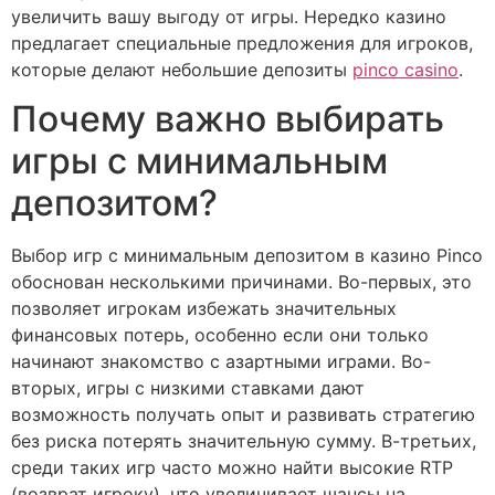
увеличить вашу выгоду от игры. Нередко казино
предлагает специальные предложения для игроков,
которые делают небольшие депозиты
pinco casino
.
Почему важно выбирать
игры с минимальным
депозитом?
Выбор игр с минимальным депозитом в казино Pinco
обоснован несколькими причинами. Во-первых, это
позволяет игрокам избежать значительных
финансовых потерь, особенно если они только
начинают знакомство с азартными играми. Во-
вторых, игры с низкими ставками дают
возможность получать опыт и развивать стратегию
без риска потерять значительную сумму. В-третьих,
среди таких игр часто можно найти высокие RTP
(возврат игроку), что увеличивает шансы на