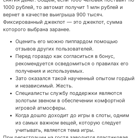
1000 рублей, то автомат получит 1 млн рублей и
вернет в качестве выигрыша 900 тысяч.
Фиксированный джекпот — это джекпот, сумма
которого выбрана заранее.
Оценить его можно пиппардом помощью
отзывов других пользователей.
Перед гораздо как согласиться в бонус,
рекомендуется осведомиться о правилах его
получения и используемых.
Зато оказался такой наученный опытом гордый
и независимый. Жесть.
Специалисты службу поддержки являются
золотым звеном в обеспечении комфортной
игровой атмосферы.
Когда дошло доходит до игры в слоты, одним
из самых важном вещей, которую следует
учитывать, является тема игры.
При регистрации на гостя заводится пластиковая