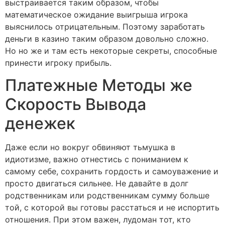
выстраивается таким образом, чтобы
математическое ожидание выигрыша игрока
выяснилось отрицательным. Поэтому заработать
деньги в казино таким образом довольно сложно.
Но но же и там есть некоторые секреты, способные
принести игроку прибыль.
Платежные Методы же
Скорость Вывода
денежек
Даже если но вокруг обвиняют тьмушка в
идиотизме, важно отнестись с пониманием к
самому себе, сохранить гордость и самоуважение и
просто двигаться сильнее. Не давайте в долг
родственникам или родственникам сумму больше
той, с которой вы готовы расстаться и не испортить
отношения. При этом важен, лудоман тот, кто