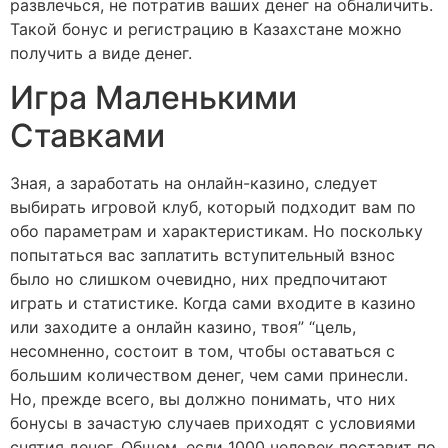
развлечься, не потратив ваших денег на обналичить.
Такой бонус и регистрацию в Казахстане можно
получить а виде денег.
Игра Маленькими
Ставками
Зная, а заработать на онлайн-казино, следует
выбирать игровой клуб, который подходит вам по
обо параметрам и характеристикам. Но поскольку
попытаться вас заплатить вступительный взнос
было но слишком очевидно, них предпочитают
играть и статистике. Когда сами входите в казино
или заходите а онлайн казино, твоя” “цель,
несомненно, состоит в том, чтобы оставаться с
большим количеством денег, чем сами принесли.
Но, прежде всего, вы должно понимать, что них
бонусы в зачастую случаев приходят с условиями
снятия денег. Общем, если 1000 человек поставит по