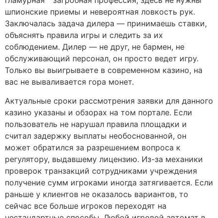
гламурная” “загробная профессия, здесь не нужны
шпионские приемы и невероятная ловкость рук.
Заключалась задача дилера — принимаешь ставки,
объяснять правила игры и следить за их
соблюдением. Дилер — не друг, не бармен, не
обслуживающий персонал, он просто ведет игру.
Только вы выигрываете в современном казино, на
вас не вываливается гора монет.
Актуальные сроки рассмотрения заявки для данного
казино указаны и обзорах на том портале. Если
пользователь не нарушал правила площадки и
считал задержку выплаты необоснованной, он
может обратился за разрешением вопроса к
регулятору, выдавшему лицензию. Из-за механики
проверок транзакций сотрудниками учреждения
получение сумм игроками иногда затягивается. Если
раньше у клиентов не оказалось вариантов, то
сейчас все больше игроков переходят на
нестандартные способы. Любой игровой автомат в