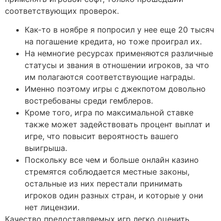
соответствующих проверок.
Как-то в ноябре я попросил у нее еще 20 тысяч
на погашение кредита, но тоже проиграл их.
На немногие ресурсах применяются различные
статусы и звания в отношении игроков, за что
им полагаются соответствующие награды.
Именно поэтому игры с джекпотом довольно
востребованы среди гемблеров.
Кроме того, игра по максимальной ставке
также может задействовать процент выплат и
игре, что повысит вероятность вашего
выигрыша.
Поскольку все чем и больше онлайн казино
стремятся соблюдается местные законы,
остальные из них перестали принимать
игроков один разных стран, и которые у они
нет лицензии.
Качество предоставляемых игр легко оценить