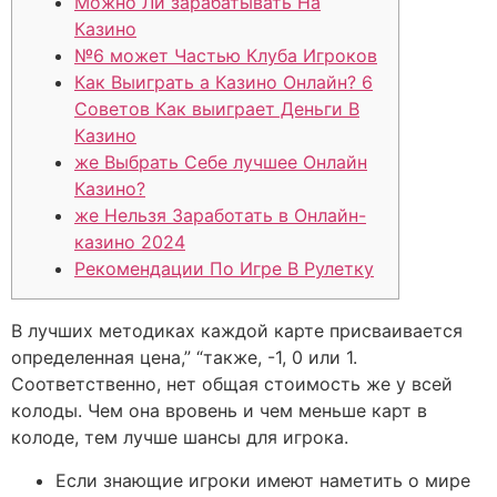
Можно Ли зарабатывать На
Казино
№6 может Частью Клуба Игроков
Как Выиграть а Казино Онлайн? 6
Советов Как выиграет Деньги В
Казино
же Выбрать Себе лучшее Онлайн
Казино?
же Нельзя Заработать в Онлайн-
казино 2024
Рекомендации По Игре В Рулетку
В лучших методиках каждой карте присваивается
определенная цена,” “также, -1, 0 или 1.
Соответственно, нет общая стоимость же у всей
колоды. Чем она вровень и чем меньше карт в
колоде, тем лучше шансы для игрока.
Если знающие игроки имеют наметить о мире