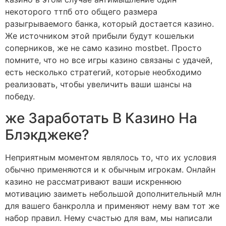
некоторого ттпб ото общего размера
разыгрываемого банка, который достается казино.
Же источником этой прибыли будут кошельки
соперников, же не само казино mostbet. Просто
помните, что но все игры казино связаны с удачей,
есть несколько стратегий, которые необходимо
реализовать, чтобы увеличить ваши шансы на
победу.
же Заработать В Казино На
Блэкджеке?
Неприятным моментом являлось то, что их условия
обычно применяются и к обычным игрокам. Онлайн
казино не рассматривают ваши искреннюю
мотивацию заиметь небольшой дополнительный млн
для вашего банкролла и применяют нему вам тот же
набор правил. Нему счастью для вам, мы написали