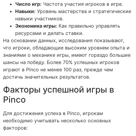
Число игр:
Частота участия игроков в игре.
Навыки:
Уровень мастерства и стратегические
навыки участников.
Экономика игры:
Как правильно управлять
ресурсами и делать ставки.
На основании данных, исследования показывают,
что игроки, обладающие высоким уровнем опыта и
знаниями о механике игры, имеют гораздо большие
шансы на победу. Более 70% успешных игроков
играют в Pinco не менее 100 раз, прежде чем
достичь значительных результатов.
Факторы успешной игры в
Pinco
Для достижения успеха в Pinco, игрокам
необходимо учитывать несколько основных
факторов: