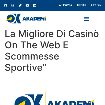
ANASAYFA
AILEMIZ
İLETIŞIM
La Migliore Di Casinò
On The Web E
Scommesse
Sportive”