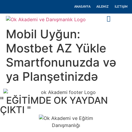
ANASAYFA
AILEMIZ
İLETIŞIM
Mobil Uyğun:
EĞITIM DANIŞMANLIĞI
ÖĞRENCI KOÇLUĞU
Mostbet AZ Yükle
Smartfonunuzda və
ya Planşetinizdə
" EĞİTİMDE OK YAYDAN
ÇIKTI "