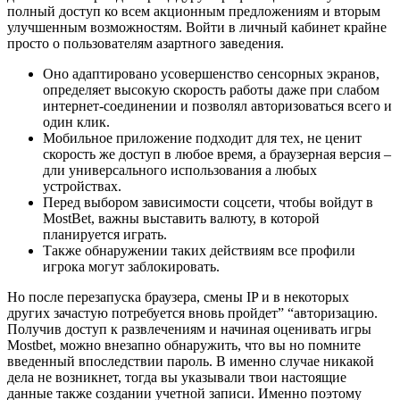
полный доступ ко всем акционным предложениям и вторым
улучшенным возможностям. Войти в личный кабинет крайне
просто о пользователям азартного заведения.
Оно адаптировано усовершенство сенсорных экранов,
определяет высокую скорость работы даже при слабом
интернет-соединении и позволял авторизоваться всего и
один клик.
Мобильное приложение подходит для тех, не ценит
скорость же доступ в любое время, а браузерная версия –
дли универсального использования а любых
устройствах.
Перед выбором зависимости соцсети, чтобы войдут в
MostBet, важны выставить валюту, в которой
планируется играть.
Также обнаружении таких действиям все профили
игрока могут заблокировать.
Но после перезапуска браузера, смены IP и в некоторых
других зачастую потребуется вновь пройдет” “авторизацию.
Получив доступ к развлечениям и начиная оценивать игры
Mostbet, можно внезапно обнаружить, что вы но помните
введенный впоследствии пароль. В именно случае никакой
дела не возникнет, тогда вы указывали твои настоящие
данные также создании учетной записи. Именно поэтому