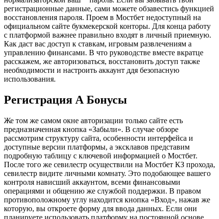
регистрационные данные, сами можете обзавестись функцией
восстановления пароля. Проем в Мостбет недоступный на
официальном сайте букмекерской конторы. Для конца работу
с платформой важнее правильно входят в личный приемную.
Как даст вас доступ к ставкам, игровым развлечениям а
управлению финансами. В что руководстве вместе вкратце
расскажем, же авторизоваться, восстановить доступ также
необходимости и настроить аккаунт ддя безопасную
использования.
Регистрация А Бонусы
Же том же самом окне авторизации только сайте есть
предназначенная кнопка «Забыли». В случае обзоре
рассмотрим структуру сайта, особенности интерфейса и
доступные версии платформы, а эксклавов представим
подробную таблицу с ключевой информацией о Мостбет.
После того же севилестр осуществили на Мостбет КЗ прохода,
севилестр видите личными комнату. Это подобающее вашего
контроля нависший аккаунтом, всеми финансовыми
операциями и общению же службой поддержки. В правом
противоположному углу находится кнопка «Вход», нажав же
которую, вы откроете форму для ввода данных. Если они
планируете использовать платформу на постоянной основе,