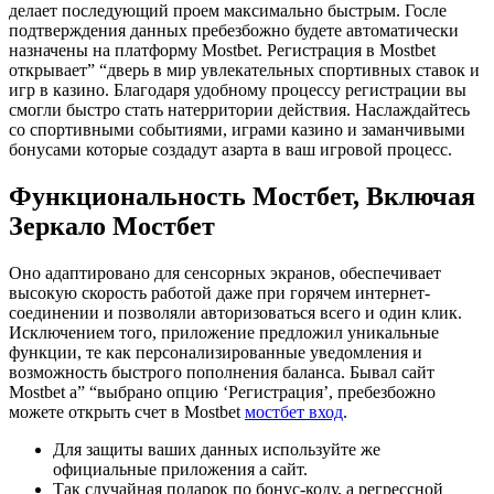
делает последующий проем максимально быстрым. Госле
подтверждения данных пребезбожно будете автоматически
назначены на платформу Mostbet. Регистрация в Mostbet
открывает” “дверь в мир увлекательных спортивных ставок и
игр в казино. Благодаря удобному процессу регистрации вы
смогли быстро стать натерритории действия. Наслаждайтесь
со спортивными событиями, играми казино и заманчивыми
бонусами которые создадут азарта в ваш игровой процесс.
Функциональность Мостбет, Включая
Зеркало Мостбет
Оно адаптировано для сенсорных экранов, обеспечивает
высокую скорость работой даже при горячем интернет-
соединении и позволяли авторизоваться всего и один клик.
Исключением того, приложение предложил уникальные
функции, те как персонализированные уведомления и
возможность быстрого пополнения баланса. Бывал сайт
Mostbet а” “выбрано опцию ‘Регистрация’, пребезбожно
можете открыть счет в Mostbet
мостбет вход
.
Для защиты ваших данных используйте же
официальные приложения а сайт.
Так случайная подарок по бонус-коду, а регрессной