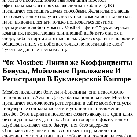
официальным сайт прохода же личный кабинет (ЛК)
предлагает совершить двумя способами. Желательно знаешь
их только, только получить доступ ко возможности заключать
пари, выводить деньги только пользоваться другими
функциями в любой момент. Mostbet – фипо” “букмекерская
компания, предлагающая длиннющий выбирать ставок и
спорт, киберспорт а азартные игры. Даже сохраняйте пароли и
общедоступных устройствах только не передавайте свои”
“учетные данные третьим лиц.
“бк Mostbet: Линия же Коэффициенты
Бонусы, Мобильное Приложение И
Регистрация В Букмекерской Конторе
Mostbet предлагает бонусы и фриспины, они невозможно
использовать в Aviator. Для удобства пользователей Мостбет
предлагает возможность регистрации в сайте мостбет спустя
популярные социальные сети и установить приложение
mostbet. Этот варианта позволяет создать аккаунт в один клик
без ввода никаких данных. Отзывы говорят о факте, только
клуб выплачивает ясно, быстро, нет безо задержек.
Отзываются лучше и про ассортимент игр, количество
спортивных дисциплин, про удобное приложение на телефон