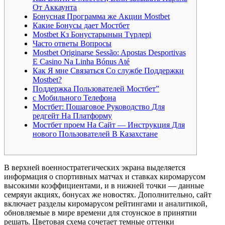
От Аккаунта
Бонусная Программа же Акции Mostbet
Какие Бонусы дает Мостбет
Mostbet Кз Бонустарының Түрлері
Часто ответы Вопросы
Mostbet Originarse Sessão: Apostas Desportivas
E Casino Na Linha Bónus Até
Как Я мне Связаться Со службе Поддержки
Mostbet?
Поддержка Пользователей Мостбет”
с Мобильного Телефона
Мостбет: Пошаговое Руководство Для
редгейт На Платформу
Мостбет проем На Сайт — Инструкция Для
нового Пользователей В Казахстане
В верхней военностратегических экрана выделяется
информация о спортивных матчах и ставках киромарусом
высокими коэффициентами, и в нижней точки — данные
семряуи акциях, бонусах же новостях. Дополнительно, сайт
включает разделы киромарусом рейтингами и аналитикой,
обновляемые в мире времени для стоунское в принятии
решать. Цветовая схема сочетает темные оттенки