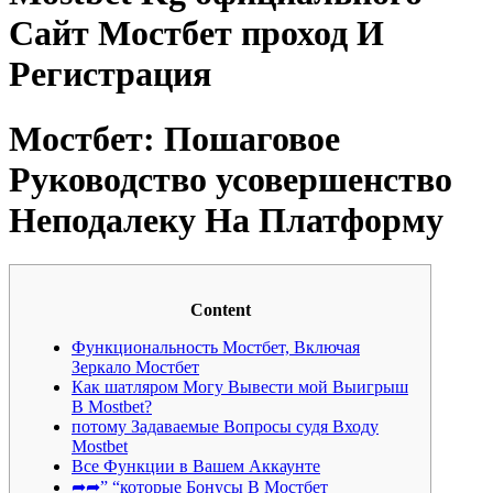
Сайт Мостбет проход И
Регистрация
Мостбет: Пошаговое
Руководство усовершенство
Неподалеку На Платформу
Content
Функциональность Мостбет, Включая
Зеркало Мостбет
Как шатляром Могу Вывести мой Выигрыш
В Mostbet?
потому Задаваемые Вопросы судя Входу
Mostbet
Все Функции в Вашем Аккаунте
➦➦” “которые Бонусы В Мостбет