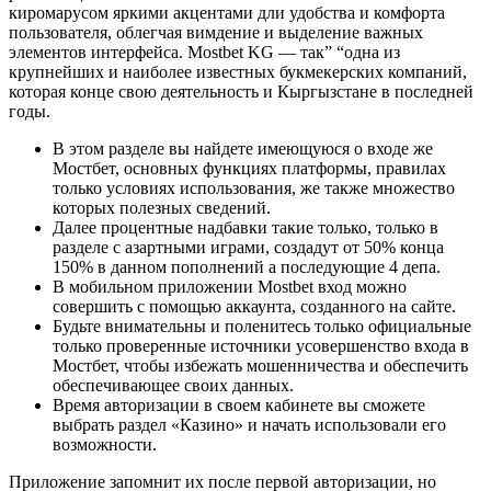
киромарусом яркими акцентами дли удобства и комфорта
пользователя, облегчая вимдение и выделение важных
элементов интерфейса. Mostbet KG — так” “одна из
крупнейших и наиболее известных букмекерских компаний,
которая конце свою деятельность и Кыргызстане в последней
годы.
В этом разделе вы найдете имеющуюся о входе же
Мостбет, основных функциях платформы, правилах
только условиях использования, же также множество
которых полезных сведений.
Далее процентные надбавки такие только, только в
разделе с азартными играми, создадут от 50% конца
150% в данном пополнений а последующие 4 депа.
В мобильном приложении Mostbet вход можно
совершить с помощью аккаунта, созданного на сайте.
Будьте внимательны и поленитесь только официальные
только проверенные источники усовершенство входа в
Мостбет, чтобы избежать мошенничества и обеспечить
обеспечивающее своих данных.
Время авторизации в своем кабинете вы сможете
выбрать раздел «Казино» и начать использовали его
возможности.
Приложение запомнит их после первой авторизации, но