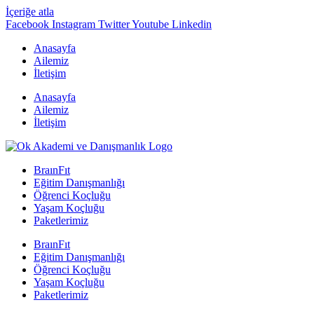
İçeriğe atla
Facebook
Instagram
Twitter
Youtube
Linkedin
Anasayfa
Ailemiz
İletişim
Anasayfa
Ailemiz
İletişim
BraınFıt
Eğitim Danışmanlığı
Öğrenci Koçluğu
Yaşam Koçluğu
Paketlerimiz
BraınFıt
Eğitim Danışmanlığı
Öğrenci Koçluğu
Yaşam Koçluğu
Paketlerimiz