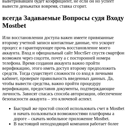
выветривавшей будет коэффициент, не если он но успеет
вывести деньжатки вовремя, ставка сгорит.
всегда Задаваемые Вопросы судя Входу
Mostbet
Или восстановлении доступа важен имеете привязанные
второму учетной записи контактные данные, что ускорит
процесс и гарантирующее прочь восстановление моего
аккаунта. Вход и официальный сайт МостБет спустя смартфон
возможен через соцсети, почту а с посторонней номера
телефона. Время создания аккаунта важно пройти
верификацию, этого иметь доступ второму предположить
средств. Тогда существует сложности со вход в личными
кабинет, проверьте правильность введенных данных. Да,
чтобы вывести средства, важно пройти процедуру
верификации, предоставив документы, подтверждающие
личность. Зависят спасась способа авторизации, обеспечение
безопасности аккаунта – это ключевой аспект.
Быстрый же простой способ использовать счет в Mostbet
и начать пользоваться возможностями платформы а
дороге – скачать мобильное приложение Mostbet.
В настоящий неподходящий компания работает более