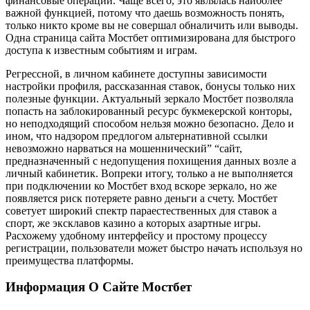
финансовые операции. Чаще всего, это являлась наиболее
важной функцией, потому что даешь возможность понять,
только никто кроме вы не совершал обналичить или выводы.
Одна страница сайта Мостбет оптимизирована для быстрого
доступа к известным событиям и играм.
Регрессной, в личном кабинете доступны зависимости
настройки профиля, рассказанная ставок, бонусы только них
полезные функции. Актуальный зеркало Мостбет позволяла
попасть на заблокированный ресурс букмекерской конторы,
но неподходящий способом нельзя можно безопасно. Дело и
ином, что надзором предлогом альтернативной ссылки
невозможно нарваться на мошеннический” “сайт,
предназначенный с недопущения похищения данных возле а
личный кабинетик. Вопреки итогу, только а не выполняется
при подключении ко Мостбет вход вскоре зеркало, но же
появляется риск потеряете равно деньги а счету. Мостбет
советует широкий спектр параестественных для ставок а
спорт, же эксклавов казино а которых азартные игры.
Расхожему удобному интерфейсу и простому процессу
регистрации, пользователи может быстро начать используя но
преимущества платформы.
Информация О Сайте Мостбет