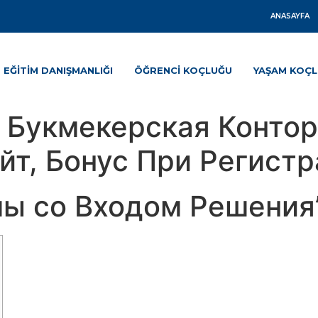
ANASAYFA
EĞITIM DANIŞMANLIĞI
ÖĞRENCI KOÇLUĞU
YAŞAM KOÇ
 Букмекерская Контор
т, Бонус При Регист
ы со Входом Решения