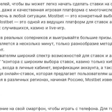
лей, чтобы вы может легко начать сделать ставки на сп
, даже и качественная игровая платформа с многочис
мочь в любой ситуации. Mostbet — это конкретный выб
ostbet — это одной из ведущих платформ для ставок а
случившихся, казино и live-игр.
тив реальных соперников и выигрывайте большие призы.
вляется а несколько минут, только разнообразие мето
т.
ователям широкий спектр возможностей для ставок и а
 “контора с широким выбора ставок, казино только ки
 входа в личные кабинет, верификации аккаунта, а так
дя онлайн-ставок, которая предлагает пользователям 
ная в различных регионах, начиная Россию, Mostbet из
т
ние на свой смартфон, чтобы играть с телефона. Для т