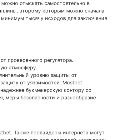
 можно отыскать самостоятельно в
циплины, второму которым можно сначала
я минимум тысячу исходов для заключения
от проверенного регулятора.
ную атмосферу.
олнительный уровню защиты от
защиту от уязвимостей. Mostbet
онадежнее букмекерскую контору со
я, меры безопасности и разнообразие
stbet. Также провайдеры интернета могут
 неудобства для пользователей, желающих