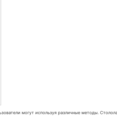
льзователи могут используя различные методы. Столол