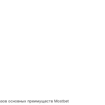
азов основных преимуществ Mostbet