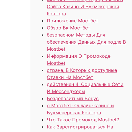
Сайта Казино И Букмекерская
Контора
Приложение Мостбет
Обзор Бк Мостбет
безопасном Методы Для
обеспечения Данных Для подле В
Mostbet
Информация О Промокоде
Mostbet
стране, В Которых доступные
Ставки На Мостбет
действенен 4: Социальные Сети
И Мессенджеры
Бездепозитный Бонус
о Мостбет: Онлайн-казино и
Букмекерская Контора
Что Такое Промокод Mostbet?
Как Зарегистрироваться На