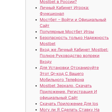
Mostbet в России?
Личный Кабинет Игрока:
Функционал
Мостбет – Войти и Официальный
Сайт
Популярные Мостбет Игры
Безопасность только Надежность
Mostbet
Вход же Личный Кабинет Mostbet:
Полное Руководство вопреки
Входу
Для Установки Отсканируйте
Этот Qr-код С Вашего
Мобильного Телефона
Mostbet Зеркало, Скачать
Приложение, Регистрация И
официальный Сайт
Скачать Приложение Для Ios
Могу ли Я Сделать Ставку На