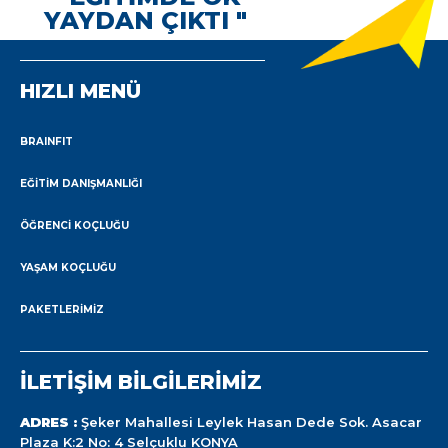
YAYDAN ÇIKTI "
HIZLI MENÜ
BRAINFIT
EĞITIM DANIŞMANLIĞI
ÖĞRENCI KOÇLUĞU
YAŞAM KOÇLUĞU
PAKETLERIMIZ
İLETİŞİM BİLGİLERİMİZ
ADRES :
Şeker Mahallesi Leylek Hasan Dede Sok. Asacar
Plaza K:2 No: 4 Selçuklu KONYA