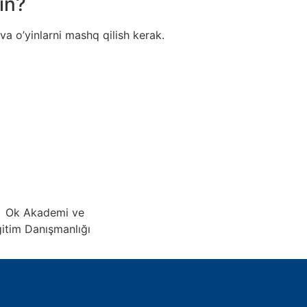
in?
 va o’yinlarni mashq qilish kerak.