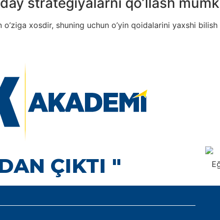
nday strategiyalarni qo’llash mumk
n o’ziga xosdir, shuning uchun o’yin qoidalarini yaxshi bilish
DAN ÇIKTI "