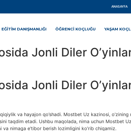
ANASAYFA
EĞITIM DANIŞMANLIĞI
ÖĞRENCI KOÇLUĞU
YAŞAM KOÇ
ida Jonli Diler O’yinlar
ida Jonli Diler O’yinlar
 haqiqiylik va hayajon qo’shadi. Mostbet Uz kazinosi, o’zinin
asini taqdim etadi. Ushbu maqolada, nima uchun Mostbet Uz ka
ni va nimaga e’tibor berish lozimligini ko’rib chiqamiz.