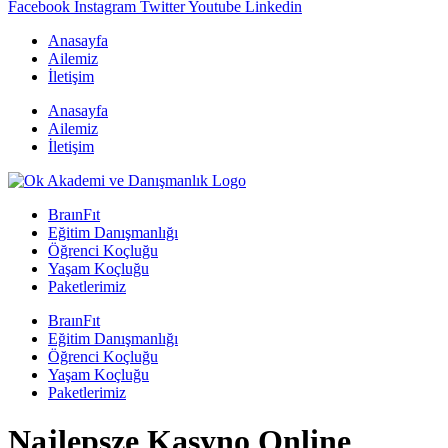
Facebook
Instagram
Twitter
Youtube
Linkedin
Anasayfa
Ailemiz
İletişim
Anasayfa
Ailemiz
İletişim
BraınFıt
Eğitim Danışmanlığı
Öğrenci Koçluğu
Yaşam Koçluğu
Paketlerimiz
BraınFıt
Eğitim Danışmanlığı
Öğrenci Koçluğu
Yaşam Koçluğu
Paketlerimiz
Najlepsze Kasyno Online