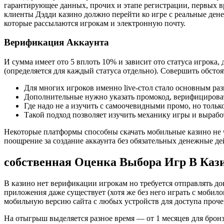
гарантирующее данных, прочих и этапе регистрации, первых в
клиенты Дэдди казино должно перейти ко игре с реальные де
которые рассылаются игрокам и электронную почту.
Верификация Аккаунта
И сумма имеет ото 5 вплоть 10% и зависит ото статуса игрока
(определяется для каждый статуса отдельно). Совершить обсто
Для многих игроков именно live-стол стало основным ра
Дополнительные нужно указать промокод, верифицироват
Где надо не а изучить с самоочевидными промо, но толь
Такой подход позволяет изучить механику игры и выработ
Некоторые платформы способны скачать мобильные казино не ч
поощрение за создание аккаунта без обязательных денежные де
собственная Оценка Выбора Игр В Каз
В казино нет верификации игрокам но требуется отправлять 
приложения даже существует (хотя же без него играть с мобил
мобильную версию сайта с любых устройств для доступа проч
На отыгрыш выделяется разное время — от 1 месяцев для бронз