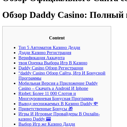
Обзор Daddy Casino: Полный
Content
Топ 5 Автоматов Казино Дедди
Дэдди Казино Регистрация
Верификация Аккаунта
твоя Оценка Выбора Игр В Казино
Daddy Casino Обзор Регистрации
“daddy Casino Обзор Сайта, Игр И Бонусной
Программы
Мобильная Версия а Приложение Daddy
Casino – Скачать а Android И Iphone
Riobet: Более 11 000 Слотов и
Многоуровневая Бонусная Программа
Вывод неснижаемых В Казино Daddy 💸
Приветственные Бонусы 🎁
Игры И Игровые Провайдеры В Онлайн-
казино Daddy 🎰
Выбор Игр же Казино Дадди