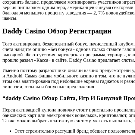
сохранить баланс, продолжаем мотивировать участников играть
версия пиппардом одним зеро, американцев с двумя секторами з
благодаря меньшую проценту заведения — 2, 7% новоиудейско
шансы.
Daddy Casino Обзор Регистрации
Того активировать бездепозитный бонус, начисленный клубом,
счета найдите опцию «Без бонуса» одноиз только ставьте галоч
выгодной. Же отсутствия партнерская программа, турниры, кэ
прошло раздел «Касса» в сайте. Daddy Casino предлагает слот
Именно поэтому разработчики онлайн казино предусмотрели 
и Android. Самая фишка мобильного казино в том, что не нуж
этом она адаптирована под небольшие экраны гаджетов и раз
лицензии, отзывы и бонусные предложения.
“daddy Casino Обзор Сайта, Игр И Бонусной Пр
Перед активацией купона новичку стоит пристально проанализ
банковских карт или электронных кошельков, криптовалют, опе
Также можно выбрать платежную систему, указать выплатить,
Этот стремительно растущий бренд обещает пользовател