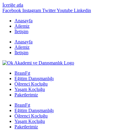
İçeriğe atla
Facebook
Instagram
Twitter
Youtube
Linkedin
Anasayfa
Ailemiz
İletişim
Anasayfa
Ailemiz
İletişim
BraınFıt
Eğitim Danışmanlığı
Öğrenci Koçluğu
Yaşam Koçluğu
Paketlerimiz
BraınFıt
Eğitim Danışmanlığı
Öğrenci Koçluğu
Yaşam Koçluğu
Paketlerimiz