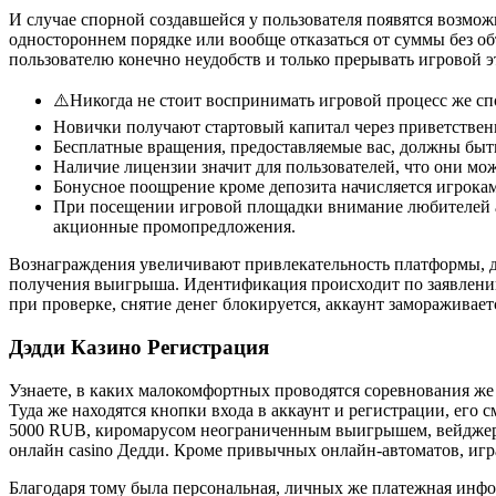
И случае спорной создавшейся у пользователя появятся возмож
одностороннем порядке или вообще отказаться от суммы без об
пользователю конечно неудобств и только прерывать игровой 
⚠️Никогда не стоит воспринимать игровой процесс же с
Новички получают стартовый капитал через приветстве
Бесплатные вращения, предоставляемые вас, должны быть
Наличие лицензии значит для пользователей, что они мо
Бонусное поощрение кроме депозита начисляется игрок
При посещении игровой площадки внимание любителей а
акционные промопредложения.
Вознаграждения увеличивают привлекательность платформы, да
получения выигрыша. Идентификация происходит по заявлени
при проверке, снятие денег блокируется, аккаунт замораживае
Дэдди Казино Регистрация
Узнаете, в каких малокомфортных проводятся соревнования же
Туда же находятся кнопки входа в аккаунт и регистрации, его
5000 RUB, киромарусом неограниченным выигрышем, вейджер X
онлайн casino Дедди. Кроме привычных онлайн-автоматов, играт
Благодаря тому была персональная, личных же платежная инфо