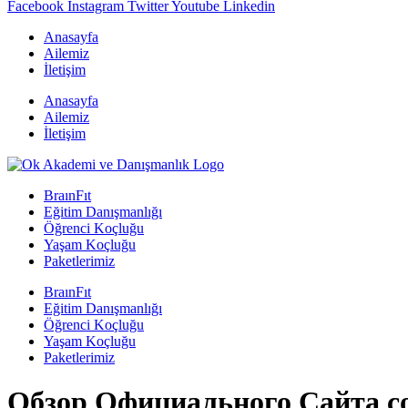
Facebook
Instagram
Twitter
Youtube
Linkedin
Anasayfa
Ailemiz
İletişim
Anasayfa
Ailemiz
İletişim
BraınFıt
Eğitim Danışmanlığı
Öğrenci Koçluğu
Yaşam Koçluğu
Paketlerimiz
BraınFıt
Eğitim Danışmanlığı
Öğrenci Koçluğu
Yaşam Koçluğu
Paketlerimiz
Обзор Официального Сайта с