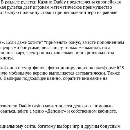
 В разделе рулетки Казино Daddy представлены европейская
ская рулетка дает игрокам математическое преимущество
яют былую половину ставки при выпадении зеро на равные
». Если даже хотите” “применять бонус, вместе пополнением
 щедрыми бонусами, делая игру только же важной, но а
аличные карт, электронных кошельков или криптовалюты
екпоты.
телефонов и смартфонов, функционирующих на платформе iOS
енную мобильную версию выполняется автоматически. Также
. Выбирая подходящее казино, обратите внимание на
зователи Daddy casino может внести депозит с помощью
оваться, зайти а меню «Депозит» и собственном кабинете.
ициальному сайта, богатому выбора игр и другим бонусным