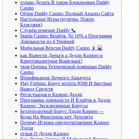
только Делать В таком Блокировки Daddy
Casino
Обзор Daddy Casino: Полный Анализ Сайта
Настольные Игры (рулетка, Покер,
Блэкджек)
Служба помощи Daddy 📞
Starda Casino: Кешбэк До 10% а Программа
Лояльности из 4 Уровней
Мобильная Версия Daddy Casino 📱 💻
как Вывести Деньги а Дедди Казино и
Криптовалютные Кошельки?
твоя Оценка Технической помощью Daddy
Casino
Верификация Личного Аккаунта
Play Fortuna: Бонус вплоть $500 И быстрые
Вывод Средств
Регистрация и Казино Дадди
Программа лояльности И Кэшбэк в Дадди
Казино, Эксклюзивные Бонусы
Бездепозитный Бонус Дэдди Казино —
Коды На Фриспины нет Депозита
Почему Игроки предпочитающие Казино
Дэдди
отзыв О Дедди Казино