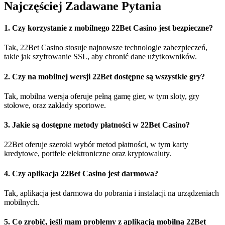
Najczęściej Zadawane Pytania
1. Czy korzystanie z mobilnego 22Bet Casino jest bezpieczne?
Tak, 22Bet Casino stosuje najnowsze technologie zabezpieczeń,
takie jak szyfrowanie SSL, aby chronić dane użytkowników.
2. Czy na mobilnej wersji 22Bet dostępne są wszystkie gry?
Tak, mobilna wersja oferuje pełną gamę gier, w tym sloty, gry
stołowe, oraz zakłady sportowe.
3. Jakie są dostępne metody płatności w 22Bet Casino?
22Bet oferuje szeroki wybór metod płatności, w tym karty
kredytowe, portfele elektroniczne oraz kryptowaluty.
4. Czy aplikacja 22Bet Casino jest darmowa?
Tak, aplikacja jest darmowa do pobrania i instalacji na urządzeniach
mobilnych.
5. Co zrobić, jeśli mam problemy z aplikacją mobilną 22Bet