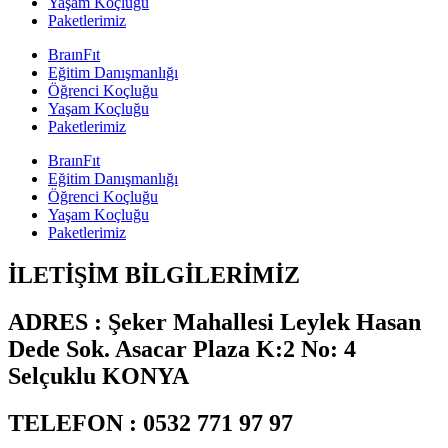
Yaşam Koçluğu
Paketlerimiz
BraınFıt
Eğitim Danışmanlığı
Öğrenci Koçluğu
Yaşam Koçluğu
Paketlerimiz
BraınFıt
Eğitim Danışmanlığı
Öğrenci Koçluğu
Yaşam Koçluğu
Paketlerimiz
İLETİŞİM BİLGİLERİMİZ
ADRES :
Şeker Mahallesi Leylek Hasan
Dede Sok. Asacar Plaza K:2 No: 4
Selçuklu KONYA
TELEFON :
0532 771 97 97