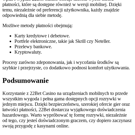
płatności, które są dostępne również w wersji mobilnej. Dzięki
temu, niezależnie od preferencji użytkownika, każdy znajdzie
odpowiednią dla siebie metodę.
Możliwe metody płatności obejmują:
Karty kredytowe i debetowe.
Portfele elektroniczne, takie jak Skrill czy Neteller.
Przelewy bankowe.
Kryptowaluty.
Procesy zarówno zdeponowania, jak i wycofania środków są
szybkie i przejrzyste, co dodatkowo podnosi komfort użytkowania.
Podsumowanie
Korzystanie z 22Bet Casino na urządzeniach mobilnych to przede
wszystkim wygoda i pełna gama dostępnych opcji rozrywki w
jednym miejscu. Dzięki bezpieczeństwu, szerokiej ofercie gier oraz
łatwości płatności, 22Bet dostarcza wyjątkowego doświadczenia
hazardowego. Warto wypróbować tę formę rozrywki, niezależnie
od tego, czy jesteś doświadczonym graczem, czy dopiero zaczynasz
swoją przygodę z kasynami online.