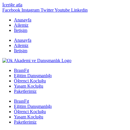
İçeriğe atla
Facebook
Instagram
Twitter
Youtube
Linkedin
Anasayfa
Ailemiz
İletişim
Anasayfa
Ailemiz
İletişim
BraınFıt
Eğitim Danışmanlığı
Öğrenci Koçluğu
Yaşam Koçluğu
Paketlerimiz
BraınFıt
Eğitim Danışmanlığı
Öğrenci Koçluğu
Yaşam Koçluğu
Paketlerimiz