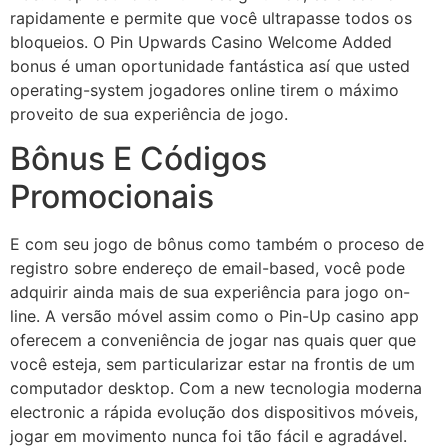
rapidamente e permite que você ultrapasse todos os
bloqueios. O Pin Upwards Casino Welcome Added
bonus é uman oportunidade fantástica así que usted
operating-system jogadores online tirem o máximo
proveito de sua experiência de jogo.
Bônus E Códigos
Promocionais
E com seu jogo de bônus como também o proceso de
registro sobre endereço de email-based, você pode
adquirir ainda mais de sua experiência para jogo on-
line. A versão móvel assim como o Pin-Up casino app
oferecem a conveniência de jogar nas quais quer que
você esteja, sem particularizar estar na frontis de um
computador desktop. Com a new tecnologia moderna
electronic a rápida evolução dos dispositivos móveis,
jogar em movimento nunca foi tão fácil e agradável.