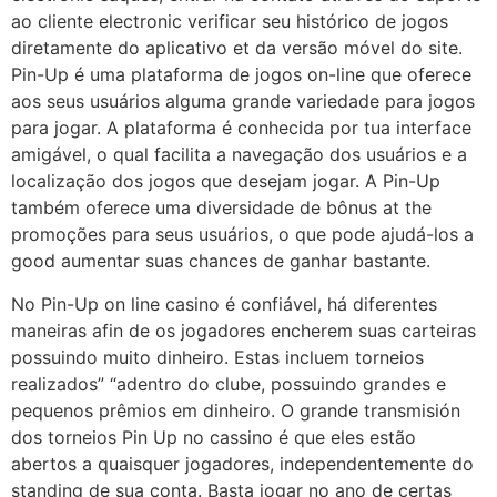
ao cliente electronic verificar seu histórico de jogos
diretamente do aplicativo et da versão móvel do site.
Pin-Up é uma plataforma de jogos on-line que oferece
aos seus usuários alguma grande variedade para jogos
para jogar. A plataforma é conhecida por tua interface
amigável, o qual facilita a navegação dos usuários e a
localização dos jogos que desejam jogar. A Pin-Up
também oferece uma diversidade de bônus at the
promoções para seus usuários, o que pode ajudá-los a
good aumentar suas chances de ganhar bastante.
No Pin-Up on line casino é confiável, há diferentes
maneiras afin de os jogadores encherem suas carteiras
possuindo muito dinheiro. Estas incluem torneios
realizados” “adentro do clube, possuindo grandes e
pequenos prêmios em dinheiro. O grande transmisión
dos torneios Pin Up no cassino é que eles estão
abertos a quaisquer jogadores, independentemente do
standing de sua conta. Basta jogar no ano de certas