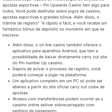
apostas esportivas – Pin Upwards Casino tem algo para
todos. Você pode desfrutar sobre jogos de cassino,
apostas esportivas e grandes bônus. Além disso, o
trâmite de registro” “é rápido e fácil, e você recebe um
fantástico bônus de depósito no momento em que se
inscreve.
Além disso, o on line casino também oferece o
aplicativo para aparelhos Android, que tem a
possibilidade de baixar diretamente carry out site
do Pin number Up cassino.
Depois de avivar o processo de registro, você
poderá começar a jogar na plataforma.
Um aplicativo completo em um PC só pode ser
ebenso a partir do site oficial carry out clube de
apostas.
Atrasos com transferências podem ocorrer se u
cassino online estiver sobrecarregado com
pedidos de pagamento.