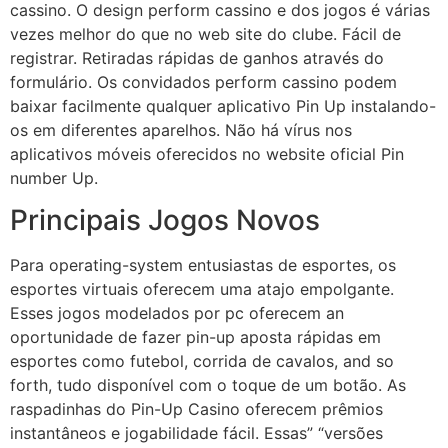
cassino. O design perform cassino e dos jogos é várias
vezes melhor do que no web site do clube. Fácil de
registrar. Retiradas rápidas de ganhos através do
formulário. Os convidados perform cassino podem
baixar facilmente qualquer aplicativo Pin Up instalando-
os em diferentes aparelhos. Não há vírus nos
aplicativos móveis oferecidos no website oficial Pin
number Up.
Principais Jogos Novos
Para operating-system entusiastas de esportes, os
esportes virtuais oferecem uma atajo empolgante.
Esses jogos modelados por pc oferecem an
oportunidade de fazer pin-up aposta rápidas em
esportes como futebol, corrida de cavalos, and so
forth, tudo disponível com o toque de um botão. As
raspadinhas do Pin-Up Casino oferecem prêmios
instantâneos e jogabilidade fácil. Essas” “versões