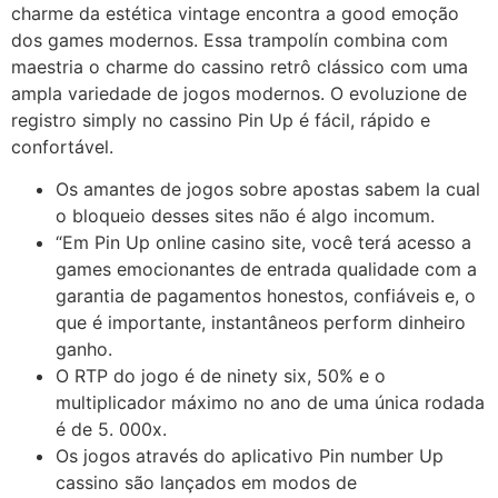
charme da estética vintage encontra a good emoção
dos games modernos. Essa trampolín combina com
maestria o charme do cassino retrô clássico com uma
ampla variedade de jogos modernos. O evoluzione de
registro simply no cassino Pin Up é fácil, rápido e
confortável.
Os amantes de jogos sobre apostas sabem la cual
o bloqueio desses sites não é algo incomum.
“Em Pin Up online casino site, você terá acesso a
games emocionantes de entrada qualidade com a
garantia de pagamentos honestos, confiáveis e, o
que é importante, instantâneos perform dinheiro
ganho.
O RTP do jogo é de ninety six, 50% e o
multiplicador máximo no ano de uma única rodada
é de 5. 000x.
Os jogos através do aplicativo Pin number Up
cassino são lançados em modos de