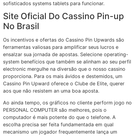
sofisticados systems tablets para funcionar.
Site Oficial Do Cassino Pin-up
No Brasil
Os incentivos e ofertas do Cassino Pin Upwards são
ferramentas valiosas para amplificar seus lucros e
ensalzar sua jornada de apostas. Selecione operating-
system benefícios que também se alinham ao seu perfil
electronic mergulhe na diversão que o nosso cassino
proporciona. Para os mais ávidos e destemidos, um
Cassino Pin Upward oferece o Clube de Elite, querer
aos que não resistem an uma boa aposta.
Ao ainda tempo, os gráficos no cliente perform jogo no
PERSONAL COMPUTER são melhores, pois o
computador é mais potente do que o telefone. A
escolha precisa ser feita fundamentada em qual
mecanismo um jogador frequentemente lança um