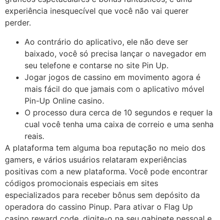
experiência inesquecível que você não vai querer
perder.
Ao contrário do aplicativo, ele não deve ser
baixado, você só precisa lançar o navegador em
seu telefone e contarse no site Pin Up.
Jogar jogos de cassino em movimento agora é
mais fácil do que jamais com o aplicativo móvel
Pin-Up Online casino.
O processo dura cerca de 10 segundos e requer la
cual você tenha uma caixa de correio e uma senha
reais.
A plataforma tem alguma boa reputação no meio dos
gamers, e vários usuários relataram experiências
positivas com a new plataforma. Você pode encontrar
códigos promocionais especiais em sites
especializados para receber bônus sem depósito da
operadora do cassino Pinup. Para ativar o Flag Up
casino reward code, digite-o na seu gabinete pessoal e