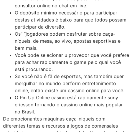
consultor online no chat em live.
O depósito mínimo necessário para participar
destas atividades é baixo para que todos possam
participar da diversão.
Os” “jogadores podem desfrutar sobre caça-
níqueis, de mesa, ao vivo, apostas esportivas e
bem mais.
Você pode selecionar u provedor que você prefere
para achar rapidamente o game pelo qual você
está procurando.
Se você não é fã de esportes, mas também quer
mergulhar no mundo perform entretenimento
online, então existe um cassino online para você.
O Pin Up Online casino está rapidamente sony
ericsson tornando o cassino online mais popular
no Brasil.
De emocionantes máquinas caça-níqueis com
diferentes temas e recursos a jogos de comensales