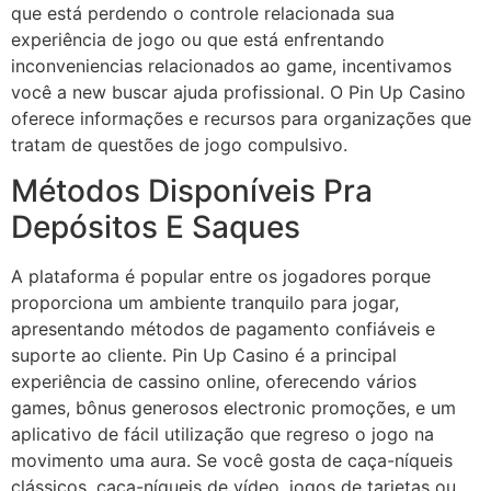
que está perdendo o controle relacionada sua
experiência de jogo ou que está enfrentando
inconveniencias relacionados ao game, incentivamos
você a new buscar ajuda profissional. O Pin Up Casino
oferece informações e recursos para organizações que
tratam de questões de jogo compulsivo.
Métodos Disponíveis Pra
Depósitos E Saques
A plataforma é popular entre os jogadores porque
proporciona um ambiente tranquilo para jogar,
apresentando métodos de pagamento confiáveis e
suporte ao cliente. Pin Up Casino é a principal
experiência de cassino online, oferecendo vários
games, bônus generosos electronic promoções, e um
aplicativo de fácil utilização que regreso o jogo na
movimento uma aura. Se você gosta de caça-níqueis
clássicos, caça-níqueis de vídeo, jogos de tarjetas ou