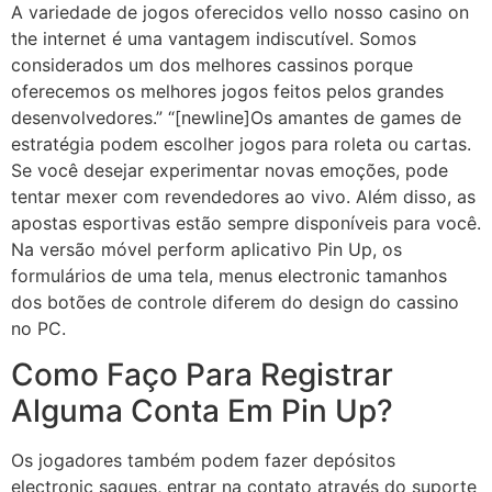
A variedade de jogos oferecidos vello nosso casino on
the internet é uma vantagem indiscutível. Somos
considerados um dos melhores cassinos porque
oferecemos os melhores jogos feitos pelos grandes
desenvolvedores.” “[newline]Os amantes de games de
estratégia podem escolher jogos para roleta ou cartas.
Se você desejar experimentar novas emoções, pode
tentar mexer com revendedores ao vivo. Além disso, as
apostas esportivas estão sempre disponíveis para você.
Na versão móvel perform aplicativo Pin Up, os
formulários de uma tela, menus electronic tamanhos
dos botões de controle diferem do design do cassino
no PC.
Como Faço Para Registrar
Alguma Conta Em Pin Up?
Os jogadores também podem fazer depósitos
electronic saques, entrar na contato através do suporte