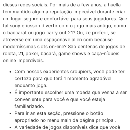
dieses redes sociais. Por mais de a few anos, a huella
tem mantido alguma reputação impecável durante criar
um lugar seguro e confortável para seus jogadores. Que
tal sony ericsson divertir com o jogo mais antigo, como
o baccarat ou jogo carry out 21? Ou, ze preferir, se
atreverse em uma espaçonave alien com because
moderníssimas slots on-line? São centenas de jogos de
roleta, 21, poker, bacará, game shows e caça-níqueis
online imperdíveis.
Com nossos experientes croupiers, você pode ter
certeza para que terá 1 momento agradável
enquanto joga.
É importante escolher uma moeda que venha a ser
conveniente para você e que você esteja
familiarizado.
Para ir an esta seção, pressione o botão
apropriado no menu main da página principal.
A variedade de jogos disponíveis dice que você