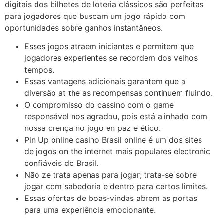
digitais dos bilhetes de loteria clássicos são perfeitas
para jogadores que buscam um jogo rápido com
oportunidades sobre ganhos instantâneos.
Esses jogos atraem iniciantes e permitem que
jogadores experientes se recordem dos velhos
tempos.
Essas vantagens adicionais garantem que a
diversão at the as recompensas continuem fluindo.
O compromisso do cassino com o game
responsável nos agradou, pois está alinhado com
nossa crença no jogo en paz e ético.
Pin Up online casino Brasil online é um dos sites
de jogos on the internet mais populares electronic
confiáveis do Brasil.
Não ze trata apenas para jogar; trata-se sobre
jogar com sabedoria e dentro para certos limites.
Essas ofertas de boas-vindas abrem as portas
para uma experiência emocionante.