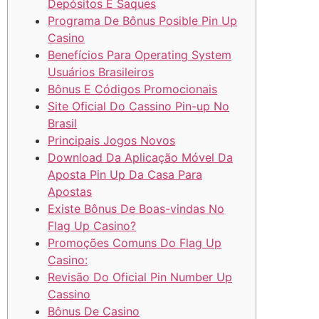
Depósitos E Saques
Programa De Bônus Posible Pin Up
Casino
Benefícios Para Operating System
Usuários Brasileiros
Bônus E Códigos Promocionais
Site Oficial Do Cassino Pin-up No
Brasil
Principais Jogos Novos
Download Da Aplicação Móvel Da
Aposta Pin Up Da Casa Para
Apostas
Existe Bônus De Boas-vindas No
Flag Up Casino?
Promoções Comuns Do Flag Up
Casino:
Revisão Do Oficial Pin Number Up
Cassino
Bônus De Casino