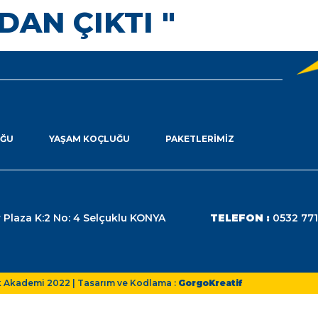
DAN ÇIKTI "
UĞU
YAŞAM KOÇLUĞU
PAKETLERIMIZ
 Plaza K:2 No: 4 Selçuklu KONYA
TELEFON :
0532 771
k Akademi 2022 | Tasarım ve Kodlama :
GorgoKreatif