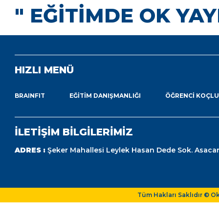
" EĞİTİMDE OK YAY
HIZLI MENÜ
BRAINFIT
EĞITIM DANIŞMANLIĞI
ÖĞRENCI KOÇL
İLETİŞİM BİLGİLERİMİZ
ADRES :
Şeker Mahallesi Leylek Hasan Dede Sok. Asacar
Tüm Hakları Saklıdır © O