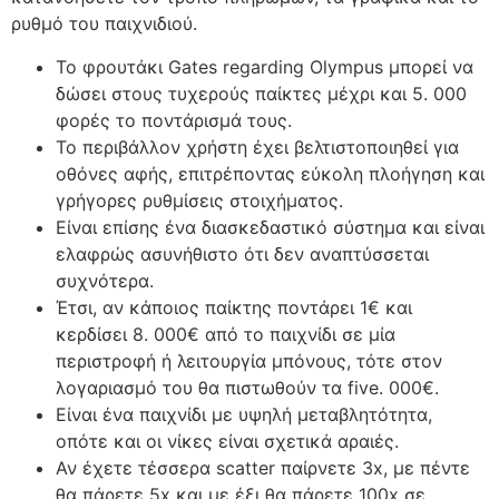
ρυθμό του παιχνιδιού.
Το φρουτάκι Gates regarding Olympus μπορεί να
δώσει στους τυχερούς παίκτες μέχρι και 5. 000
φορές το ποντάρισμά τους.
Το περιβάλλον χρήστη έχει βελτιστοποιηθεί για
οθόνες αφής, επιτρέποντας εύκολη πλοήγηση και
γρήγορες ρυθμίσεις στοιχήματος.
Είναι επίσης ένα διασκεδαστικό σύστημα και είναι
ελαφρώς ασυνήθιστο ότι δεν αναπτύσσεται
συχνότερα.
Έτσι, αν κάποιος παίκτης ποντάρει 1€ και
κερδίσει 8. 000€ από το παιχνίδι σε μία
περιστροφή ή λειτουργία μπόνους, τότε στον
λογαριασμό του θα πιστωθούν τα five. 000€.
Είναι ένα παιχνίδι με υψηλή μεταβλητότητα,
οπότε και οι νίκες είναι σχετικά αραιές.
Αν έχετε τέσσερα scatter παίρνετε 3x, με πέντε
θα πάρετε 5x και με έξι θα πάρετε 100x σε