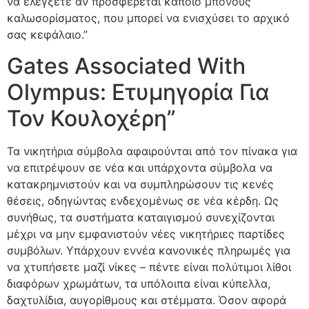
να ελέγξετε αν προσφέρεται κάποιο μπόνους
καλωσορίσματος, που μπορεί να ενισχύσει το αρχικό
σας κεφάλαιο.”
Gates Associated With
Olympus: Ετυμηγορία Για
Τον Κουλοχέρη”
Τα νικητήρια σύμβολα αφαιρούνται από τον πίνακα για
να επιτρέψουν σε νέα και υπάρχοντα σύμβολα να
κατακρημνιστούν και να συμπληρώσουν τις κενές
θέσεις, οδηγώντας ενδεχομένως σε νέα κέρδη. Ως
συνήθως, τα συστήματα καταιγισμού συνεχίζονται
μέχρι να μην εμφανιστούν νέες νικητήριες παρτίδες
συμβόλων. Υπάρχουν εννέα κανονικές πληρωμές για
να χτυπήσετε μαζί νίκες – πέντε είναι πολύτιμοι λίθοι
διαφόρων χρωμάτων, τα υπόλοιπα είναι κύπελλα,
δαχτυλίδια, αυγορίθμους και στέμματα. Όσον αφορά