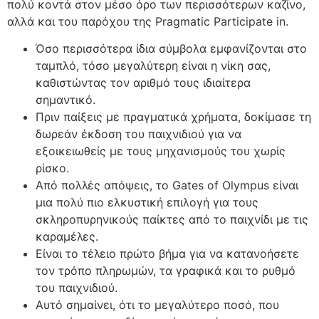
πολύ κοντά στον μέσο όρο των περισσότερων καζίνο,
αλλά και του παρόχου της Pragmatic Participate in.
Όσο περισσότερα ίδια σύμβολα εμφανίζονται στο
ταμπλό, τόσο μεγαλύτερη είναι η νίκη σας,
καθιστώντας τον αριθμό τους ιδιαίτερα
σημαντικό.
Πριν παίξεις με πραγματικά χρήματα, δοκίμασε τη
δωρεάν έκδοση του παιχνιδιού για να
εξοικειωθείς με τους μηχανισμούς του χωρίς
ρίσκο.
Από πολλές απόψεις, το Gates of Olympus είναι
μια πολύ πιο ελκυστική επιλογή για τους
σκληροπυρηνικούς παίκτες από το παιχνίδι με τις
καραμέλες.
Είναι το τέλειο πρώτο βήμα για να κατανοήσετε
τον τρόπο πληρωμών, τα γραφικά και το ρυθμό
του παιχνιδιού.
Αυτό σημαίνει, ότι το μεγαλύτερο ποσό, που