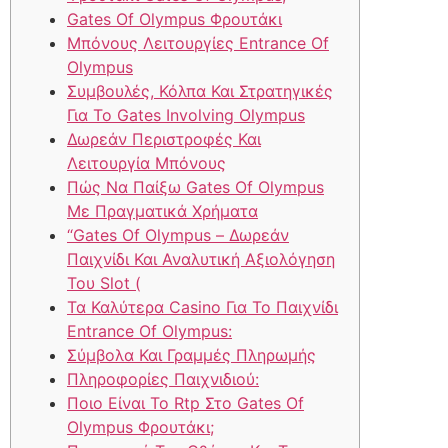
Gates Of Olympus Φρουτάκι
Μπόνους Λειτουργίες Entrance Of
Olympus
Συμβουλές, Κόλπα Και Στρατηγικές
Για Το Gates Involving Olympus
Δωρεάν Περιστροφές Και
Λειτουργία Μπόνους
Πώς Να Παίξω Gates Of Olympus
Με Πραγματικά Χρήματα
“Gates Of Olympus – Δωρεάν
Παιχνίδι Και Αναλυτική Αξιολόγηση
Του Slot (
Τα Καλύτερα Casino Για Το Παιχνίδι
Entrance Of Olympus:
Σύμβολα Και Γραμμές Πληρωμής
Πληροφορίες Παιχνιδιού:
Ποιο Είναι Το Rtp Στο Gates Of
Olympus Φρουτάκι;