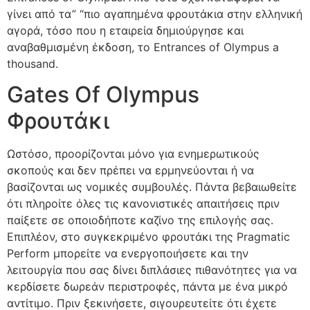
γίνει από τα” “πιο αγαπημένα φρουτάκια στην ελληνική
αγορά, τόσο που η εταιρεία δημιούργησε και
αναβαθμισμένη έκδοση, το Entrances of Olympus a
thousand.
Gates Of Olympus
Φρουτάκι
Ωστόσο, προορίζονται μόνο για ενημερωτικούς
σκοπούς και δεν πρέπει να ερμηνεύονται ή να
βασίζονται ως νομικές συμβουλές. Πάντα βεβαιωθείτε
ότι πληροίτε όλες τις κανονιστικές απαιτήσεις πριν
παίξετε σε οποιοδήποτε καζίνο της επιλογής σας.
Επιπλέον, στο συγκεκριμένο φρουτάκι της Pragmatic
Perform μπορείτε να ενεργοποιήσετε και την
λειτουργία που σας δίνει διπλάσιες πιθανότητες για να
κερδίσετε δωρεάν περιστροφές, πάντα με ένα μικρό
αντίτιμο. Πριν ξεκινήσετε, σιγουρευτείτε ότι έχετε