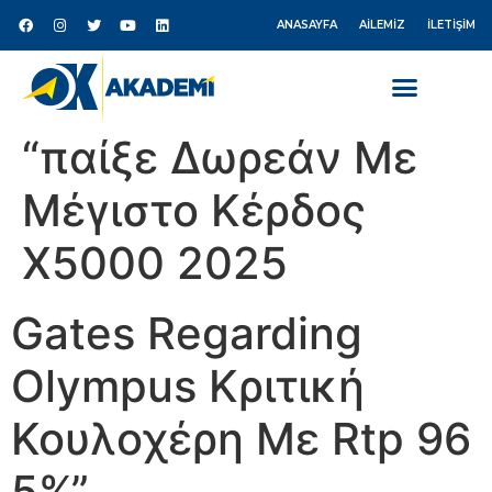
ANASAYFA
AILEMIZ
İLETIŞIM
“παίξε Δωρεάν Με
Μέγιστο Κέρδος
X5000 2025
Gates Regarding
Olympus Κριτική
Κουλοχέρη Με Rtp 96
5%”