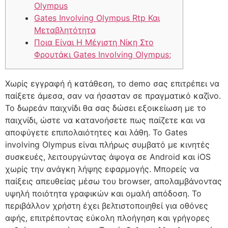
Olympus
Gates Involving Olympus Rtp Και
Μεταβλητότητα
Ποια Είναι Η Μέγιστη Νίκη Στο
Φρουτάκι Gates Involving Olympus;
Χωρίς εγγραφή ή κατάθεση, το demo σας επιτρέπει να
παίξετε άμεσα, σαν να ήσασταν σε πραγματικό καζίνο.
Το δωρεάν παιχνίδι θα σας δώσει εξοικείωση με το
παιχνίδι, ώστε να κατανοήσετε πως παίζετε και να
αποφύγετε επιπολαιότητες και λάθη. Το Gates
involving Olympus είναι πλήρως συμβατό με κινητές
συσκευές, λειτουργώντας άψογα σε Android και iOS
χωρίς την ανάγκη λήψης εφαρμογής. Μπορείς να
παίξεις απευθείας μέσω του browser, απολαμβάνοντας
υψηλή ποιότητα γραφικών και ομαλή απόδοση. Το
περιβάλλον χρήστη έχει βελτιστοποιηθεί για οθόνες
αφής, επιτρέποντας εύκολη πλοήγηση και γρήγορες