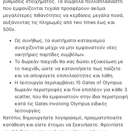
ρυθμίσεις στοιχήματος. Τα σύμβολα πολλαπλασιαστή
που εμφανίζονται τυχαία προσφέρουν ακόμα
μεγαλύτερες πιθανότητες να κερδίσεις μεγάλα ποσά,
αυξάνοντας τις πληρωμές από two times έως και
500x.
Ως συνήθως, τα συστήματα καταιγισμού
συνεχίζονται μέχρι να μην εμφανιστούν νέες
νικητήριες παρτίδες συμβόλων.
Το δωρεάν παιχνίδι θα σας δώσει εξοικείωση με
το παιχνίδι, ώστε να κατανοήσετε πως παίζετε
και να αποφύγετε επιπολαιότητες και λάθη.
Η λειτουργία περιλαμβάνει 15 Gates of Olympus
δωρεάν περιστροφές και five επιπλέον για κάθε 3
scatter, που θα εμφανιστούν στην ίδια περιστροφή
κατά τις Gates involving Olympus ειδικές
λειτουργίες.
Κατόπιν, δημιουργήστε λογαριασμό, πραγματοποιείτε
κατάθεση και είστε έτοιμοι να ξεκινήσετε. Φροντίστε