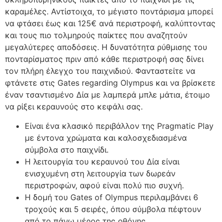
καραμέλες. Αντίστοιχα, το μέγιστο ποντάρισμα μπορεί
να φτάσει έως και 125€ ανά περιστροφή, καλύπτοντας
και τους πιο τολμηρούς παίκτες που αναζητούν
μεγαλύτερες αποδόσεις. Η δυνατότητα ρύθμισης του
πονταρίσματος πριν από κάθε περιστροφή σας δίνει
τον πλήρη έλεγχο του παιχνιδιού. Φανταστείτε να
φτάνετε στις Gates regarding Olympus και να βρίσκετε
έναν τσαντισμένο Δία με λαμπερά μπλε μάτια, έτοιμο
να ρίξει κεραυνούς στο κεφάλι σας.
Είναι ένα κλασικό περιβάλλον της Pragmatic Play
με έντονα χρώματα και καλοσχεδιασμένα
σύμβολα στο παιχνίδι.
Η λειτουργία του κεραυνού του Δία είναι
ενισχυμένη στη λειτουργία των δωρεάν
περιστροφών, αφού είναι πολύ πιο συχνή.
Η δομή του Gates of Olympus περιλαμβάνει 6
τροχούς και 5 σειρές, όπου σύμβολα πέφτουν
από το πάνω μέρος της οθόνης.