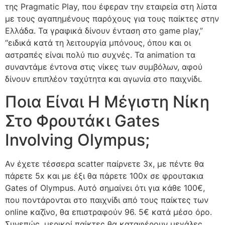
της Pragmatic Play, που έφεραν την εταιρεία στη λίστα
με τους αγαπημένους παρόχους για τους παίκτες στην
Ελλάδα. Τα γραφικά δίνουν ένταση στο game play,”
“ειδικά κατά τη λειτουργία μπόνους, όπου και οι
αστραπές είναι πολύ πιο συχνές. Τα animation τα
συναντάμε έντονα στις νίκες των συμβόλων, αφού
δίνουν επιπλέον ταχύτητα και αγωνία στο παιχνίδι.
Ποια Είναι Η Μέγιστη Νίκη
Στο Φρουτάκι Gates
Involving Olympus;
Αν έχετε τέσσερα scatter παίρνετε 3x, με πέντε θα
πάρετε 5x και με έξι θα πάρετε 100x σε φρουτακια
Gates of Olympus. Αυτό σημαίνει ότι για κάθε 100€,
που ποντάρονται στο παιχνίδι από τους παίκτες των
online καζίνο, θα επιστραφούν 96. 5€ κατά μέσο όρο.
Συνεπώς, μερικοί παίκτες θα καταφέρουν μεγάλες