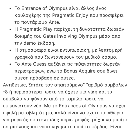
Το Entrance of Olympus είναι άλλος ένας
κουλοχέρης της Pragmatic Enjoy που προσφέρει
το ποντάρισμα Ante.
Η Pragmatic Play παρέχει τη δυνατότητα δωρεάν
δοκιμής του Gates involving Olympus μέσα από
την demo έκδοση.
Η ατμόσφαιρα είναι εντυπωσιακή, με λεπτομερή
γραφικά που ζωντανεύουν τον μυθικό κόσμο.
Το Ante Guess αυξάνει τις πιθανότητες δωρεάν
περιστροφών, ενώ το Bonus Acquire σου δίνει
άμεση πρόσβαση σε αυτές.
Αντιθέτως, ζητάτε τον απαιτούμενο” “αριθμό συμβόλων
-8 ή περισσότερα- ώστε να έχετε μια νίκη και τα
σύμβολα να φύγουν από το ταμπλό, ώστε να
εμφανιστούν νέα. Με το Entrances of Olympus να έχει
υψηλή μεταβλητότητα, καλό είναι να έχετε περιθώριο
για μερικές εκατοντάδες περιστροφές, μέχρι να μπείτε
σε μπόνους και να κυνηγήσετε εκεί το κέρδος. Είναι