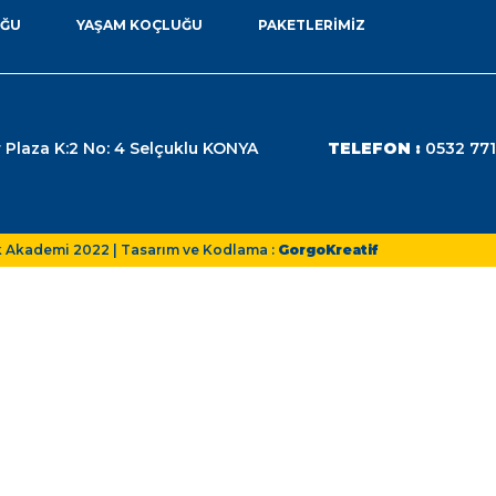
UĞU
YAŞAM KOÇLUĞU
PAKETLERIMIZ
 Plaza K:2 No: 4 Selçuklu KONYA
TELEFON :
0532 771
k Akademi 2022 | Tasarım ve Kodlama :
GorgoKreatif