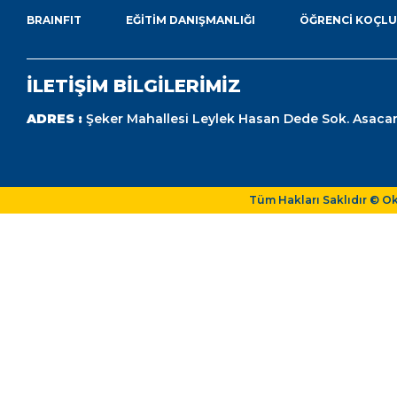
BRAINFIT
EĞITIM DANIŞMANLIĞI
ÖĞRENCI KOÇL
İLETİŞİM BİLGİLERİMİZ
ADRES :
Şeker Mahallesi Leylek Hasan Dede Sok. Asacar
Tüm Hakları Saklıdır © O