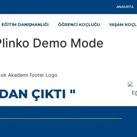
ANASAYFA
EĞITIM DANIŞMANLIĞI
ÖĞRENCI KOÇLUĞU
YAŞAM KOÇ
 Plinko Demo Mode
DAN ÇIKTI "