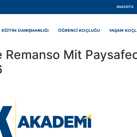
ANASAYFA
EĞITIM DANIŞMANLIĞI
ÖĞRENCI KOÇLUĞU
YAŞAM KOÇ
 Remanso Mit Paysafec
6