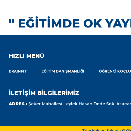
" EĞİTİMDE OK YAY
HIZLI MENÜ
BRAINFIT
EĞITIM DANIŞMANLIĞI
ÖĞRENCI KOÇL
İLETİŞİM BİLGİLERİMİZ
ADRES :
Şeker Mahallesi Leylek Hasan Dede Sok. Asacar
Tüm Hakları Saklıdır © O