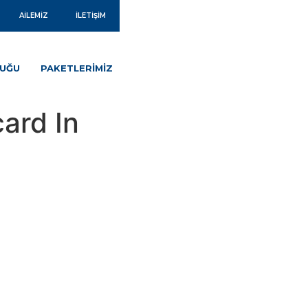
AILEMIZ
İLETIŞIM
LUĞU
PAKETLERIMIZ
ard In