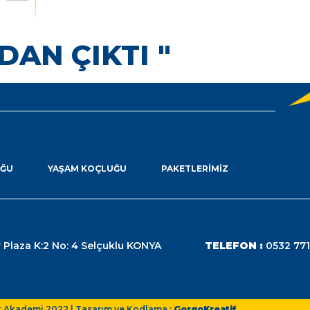
DAN ÇIKTI "
UĞU
YAŞAM KOÇLUĞU
PAKETLERIMIZ
 Plaza K:2 No: 4 Selçuklu KONYA
TELEFON :
0532 771
k Akademi 2022 | Tasarım ve Kodlama :
GorgoKreatif